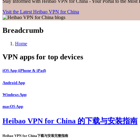
Stay Informed with Heibao VPN for China - Your Portal to the Most
Visit the Latest Heibao VPN for China
Breadcrumb
Home
VPN apps for top devices
iOS App (iPhone & iPad)
Android App
Windows App
macOS App
Heibao VPN for China 的下载与安装指南
Heibao VPN for China下载与安装完整指南