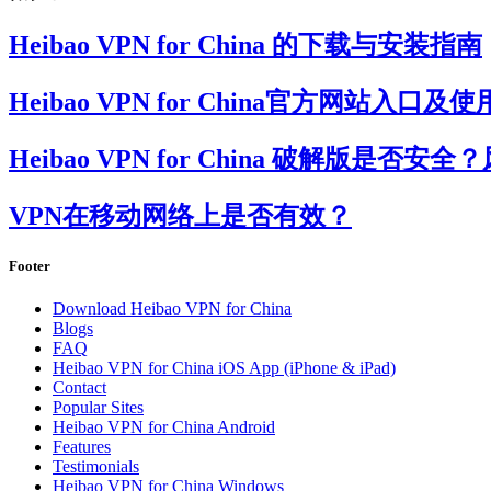
Heibao VPN for China 的下载与安装指南
Heibao VPN for China官方网站
Heibao VPN for China 破解版是
VPN在移动网络上是否有效？
Footer
Download Heibao VPN for China
Blogs
FAQ
Heibao VPN for China iOS App (iPhone & iPad)
Contact
Popular Sites
Heibao VPN for China Android
Features
Testimonials
Heibao VPN for China Windows