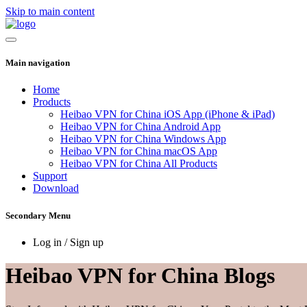
Skip to main content
Main navigation
Home
Products
Heibao VPN for China iOS App (iPhone & iPad)
Heibao VPN for China Android App
Heibao VPN for China Windows App
Heibao VPN for China macOS App
Heibao VPN for China All Products
Support
Download
Secondary Menu
Log in / Sign up
Heibao VPN for China Blogs