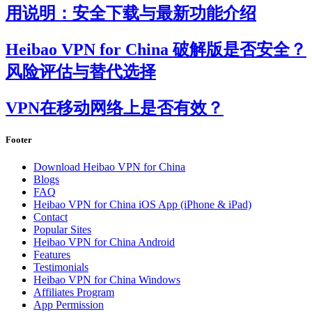
用说明：安全下载与最新功能介绍
Heibao VPN for China 破解版是否安全？
风险评估与替代选择
VPN在移动网络上是否有效？
Footer
Download Heibao VPN for China
Blogs
FAQ
Heibao VPN for China iOS App (iPhone & iPad)
Contact
Popular Sites
Heibao VPN for China Android
Features
Testimonials
Heibao VPN for China Windows
Affiliates Program
App Permission