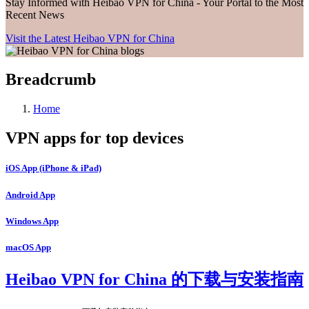
Stay Informed with Heibao VPN for China - Your Portal to the Most
Recent News
Visit the Latest Heibao VPN for China
Breadcrumb
Home
VPN apps for top devices
iOS App (iPhone & iPad)
Android App
Windows App
macOS App
Heibao VPN for China 的下载与安装指南