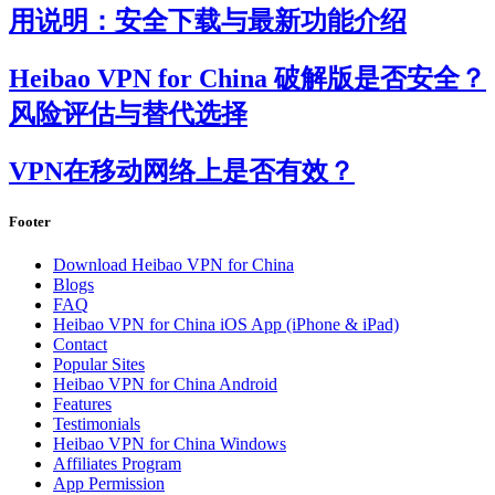
用说明：安全下载与最新功能介绍
Heibao VPN for China 破解版是否安全？
风险评估与替代选择
VPN在移动网络上是否有效？
Footer
Download Heibao VPN for China
Blogs
FAQ
Heibao VPN for China iOS App (iPhone & iPad)
Contact
Popular Sites
Heibao VPN for China Android
Features
Testimonials
Heibao VPN for China Windows
Affiliates Program
App Permission