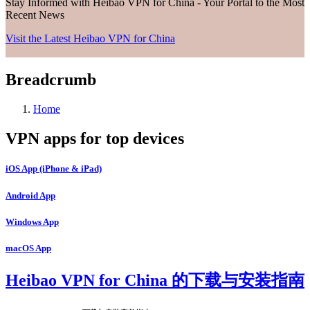
Stay Informed with Heibao VPN for China - Your Portal to the Most
Recent News
Visit the Latest Heibao VPN for China
Breadcrumb
Home
VPN apps for top devices
iOS App (iPhone & iPad)
Android App
Windows App
macOS App
Heibao VPN for China 的下载与安装指南