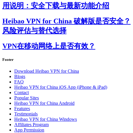
用说明：安全下载与最新功能介绍
Heibao VPN for China 破解版是否安全？
风险评估与替代选择
VPN在移动网络上是否有效？
Footer
Download Heibao VPN for China
Blogs
FAQ
Heibao VPN for China iOS App (iPhone & iPad)
Contact
Popular Sites
Heibao VPN for China Android
Features
Testimonials
Heibao VPN for China Windows
Affiliates Program
App Permission