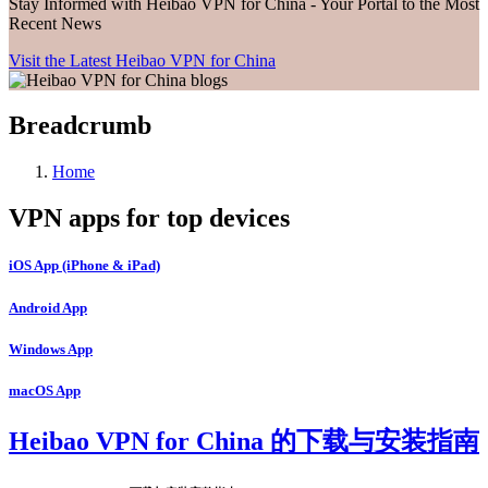
Stay Informed with Heibao VPN for China - Your Portal to the Most
Recent News
Visit the Latest Heibao VPN for China
Breadcrumb
Home
VPN apps for top devices
iOS App (iPhone & iPad)
Android App
Windows App
macOS App
Heibao VPN for China 的下载与安装指南