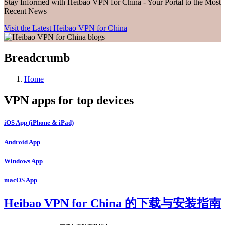
Stay Informed with Heibao VPN for China - Your Portal to the Most
Recent News
Visit the Latest Heibao VPN for China
Breadcrumb
Home
VPN apps for top devices
iOS App (iPhone & iPad)
Android App
Windows App
macOS App
Heibao VPN for China 的下载与安装指南