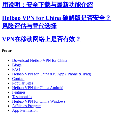
用说明：安全下载与最新功能介绍
Heibao VPN for China 破解版是否安全？
风险评估与替代选择
VPN在移动网络上是否有效？
Footer
Download Heibao VPN for China
Blogs
FAQ
Heibao VPN for China iOS App (iPhone & iPad)
Contact
Popular Sites
Heibao VPN for China Android
Features
Testimonials
Heibao VPN for China Windows
Affiliates Program
App Permission