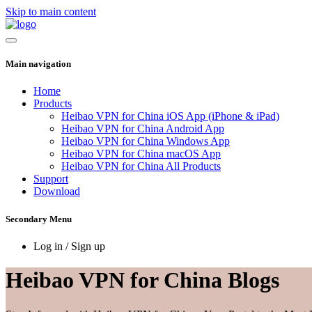
Skip to main content
Main navigation
Home
Products
Heibao VPN for China iOS App (iPhone & iPad)
Heibao VPN for China Android App
Heibao VPN for China Windows App
Heibao VPN for China macOS App
Heibao VPN for China All Products
Support
Download
Secondary Menu
Log in / Sign up
Heibao VPN for China Blogs