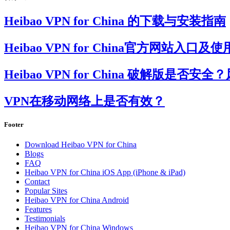
Heibao VPN for China 的下载与安装指南
Heibao VPN for China官方网站
Heibao VPN for China 破解版是
VPN在移动网络上是否有效？
Footer
Download Heibao VPN for China
Blogs
FAQ
Heibao VPN for China iOS App (iPhone & iPad)
Contact
Popular Sites
Heibao VPN for China Android
Features
Testimonials
Heibao VPN for China Windows