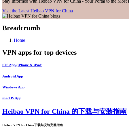
Stay Informed with Heibao VPN for China - Your Portal to the Most
Visit the Latest Heibao VPN for China
Breadcrumb
Home
VPN apps for top devices
iOS App (iPhone & iPad)
Android App
Windows App
macOS App
Heibao VPN for China 的下载与安装指南
Heibao VPN for China下载与安装完整指南