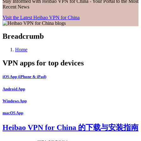
Stay Informed with Heibao VPN for China - Your Portal to the Most
Recent News
Visit the Latest Heibao VPN for China
Breadcrumb
Home
VPN apps for top devices
iOS App (iPhone & iPad)
Android App
Windows App
macOS App
Heibao VPN for China 的下载与安装指南