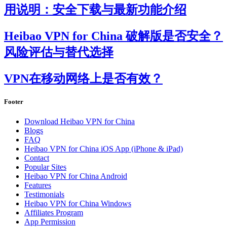
用说明：安全下载与最新功能介绍
Heibao VPN for China 破解版是否安全？
风险评估与替代选择
VPN在移动网络上是否有效？
Footer
Download Heibao VPN for China
Blogs
FAQ
Heibao VPN for China iOS App (iPhone & iPad)
Contact
Popular Sites
Heibao VPN for China Android
Features
Testimonials
Heibao VPN for China Windows
Affiliates Program
App Permission