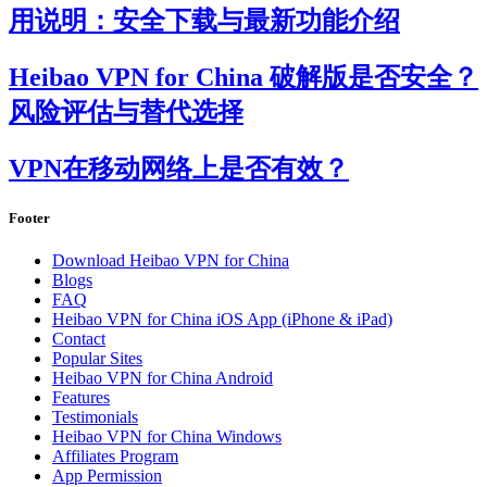
用说明：安全下载与最新功能介绍
Heibao VPN for China 破解版是否安全？
风险评估与替代选择
VPN在移动网络上是否有效？
Footer
Download Heibao VPN for China
Blogs
FAQ
Heibao VPN for China iOS App (iPhone & iPad)
Contact
Popular Sites
Heibao VPN for China Android
Features
Testimonials
Heibao VPN for China Windows
Affiliates Program
App Permission