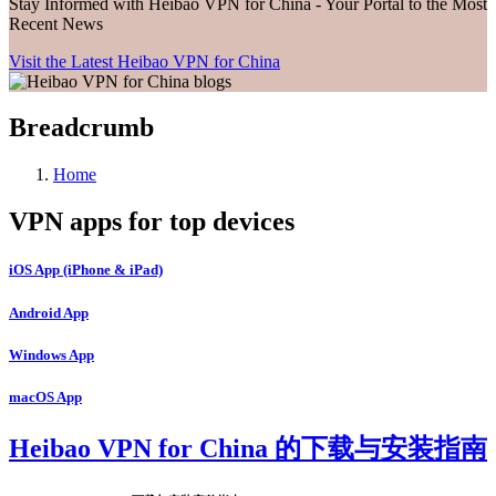
Stay Informed with Heibao VPN for China - Your Portal to the Most
Recent News
Visit the Latest Heibao VPN for China
Breadcrumb
Home
VPN apps for top devices
iOS App (iPhone & iPad)
Android App
Windows App
macOS App
Heibao VPN for China 的下载与安装指南